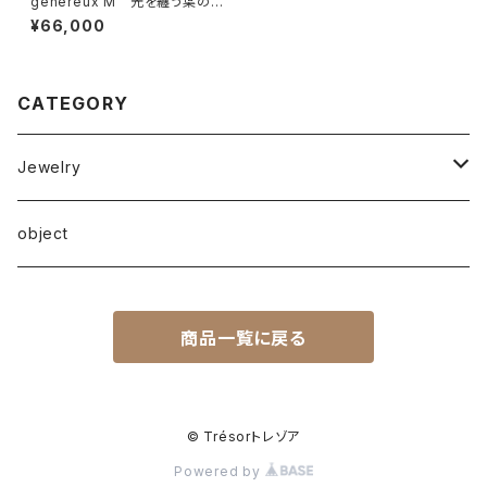
généreux M 光を纏う葉のオ
ブジェ｜Light-based Botani
¥66,000
cal Sculpture
CATEGORY
Jewelry
ピアス
object
イアリング
商品一覧に戻る
© Trésorトレゾア
Powered by