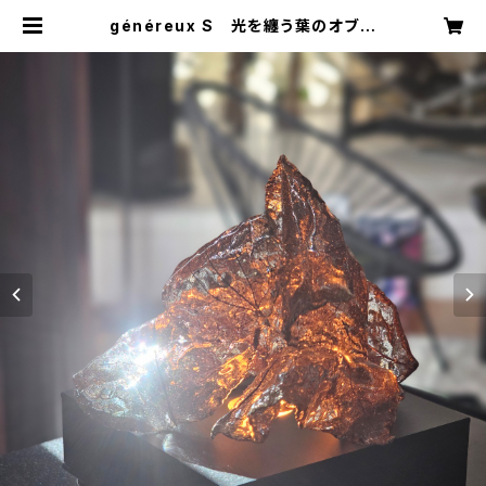
généreux S 光を纏う葉のオブジ
ェ｜Light-based Botanical Sc
ulpture | Trésorトレゾア