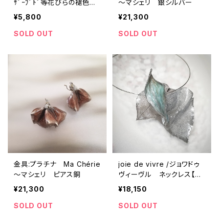
ｻﾞｰﾌﾞﾄﾞ等花びらの褪色防
～マシェリ 銀シルバー
止剤)
¥5,800
¥21,300
SOLD OUT
SOLD OUT
金具:プラチナ Ma Chérie
joie de vivre /ジョワドゥ
～マシェリ ピアス銅
ヴィーヴル ネックレス【新
作
¥21,300
¥18,150
SOLD OUT
SOLD OUT