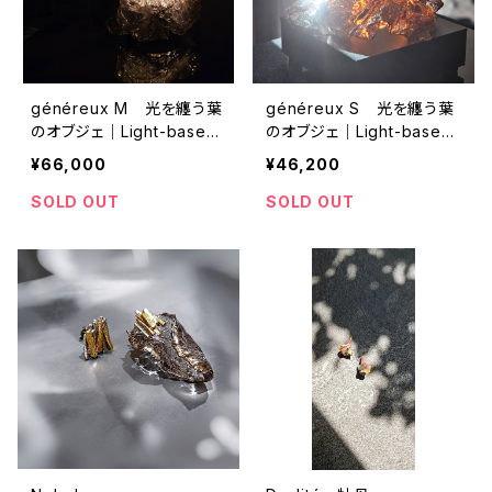
généreux M 光を纏う葉
généreux S 光を纏う葉
のオブジェ｜Light-based
のオブジェ｜Light-based
Botanical Sculpture
Botanical Sculpture
¥66,000
¥46,200
SOLD OUT
SOLD OUT