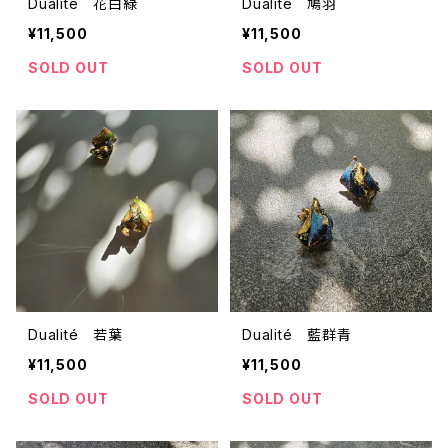
Dualité 花白緑
Dualité 鳩羽
¥11,500
¥11,500
SOLD OUT
SOLD OUT
Dualité 若葉
Dualité 藍群青
¥11,500
¥11,500
SOLD OUT
SOLD OUT