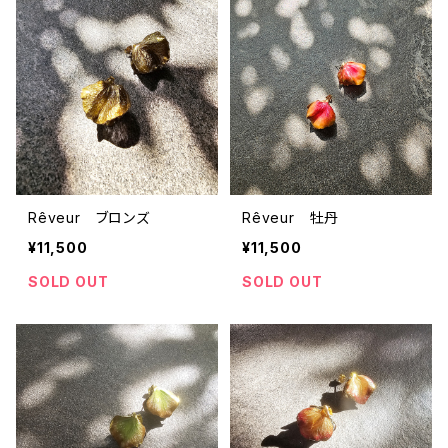
Rêveur ブロンズ
Rêveur 牡丹
¥11,500
¥11,500
SOLD OUT
SOLD OUT