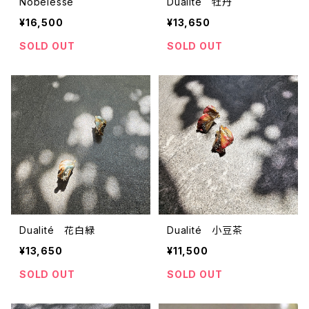
Nobelesse
Dualité 牡丹
¥16,500
¥13,650
SOLD OUT
SOLD OUT
Dualité 花白緑
Dualité 小豆茶
¥13,650
¥11,500
SOLD OUT
SOLD OUT