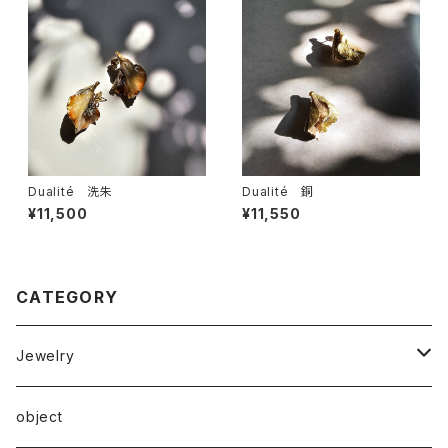
Dualité 洗朱
Dualité 銅
¥11,500
¥11,550
CATEGORY
Jewelry
ピアス
object