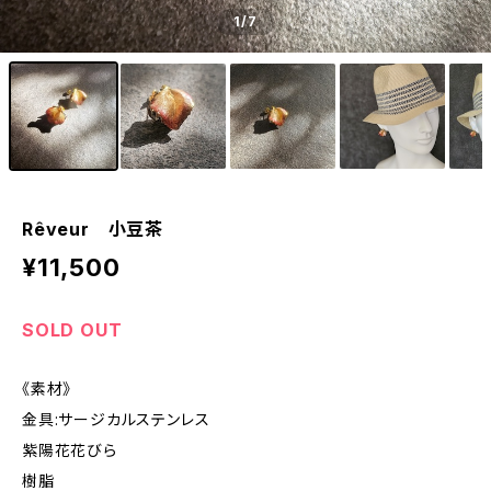
1
/7
Rêveur 小豆茶
¥11,500
SOLD OUT
《素材》
金具:サージカルステンレス
紫陽花花びら
樹脂