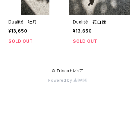
Dualité 牡丹
Dualité 花白緑
¥13,650
¥13,650
SOLD OUT
SOLD OUT
© Trésorトレゾア
Powered by