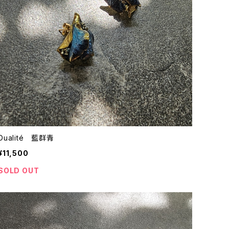
Dualité 藍群青
¥11,500
SOLD OUT