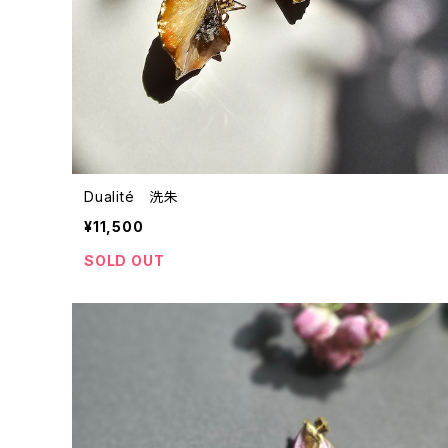
Dualité 洗朱
¥11,500
SOLD OUT