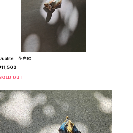
Dualité 花白緑
¥11,500
SOLD OUT