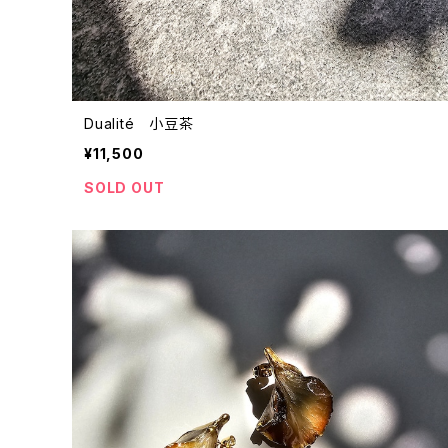
Dualité 小豆茶
¥11,500
SOLD OUT