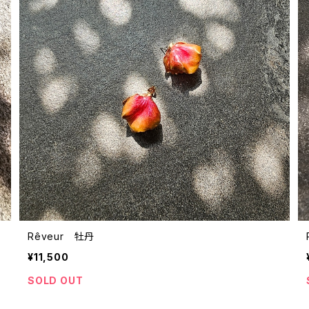
Rêveur 牡丹
¥11,500
SOLD OUT