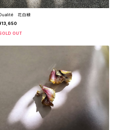
Dualité 花白緑
¥13,650
SOLD OUT