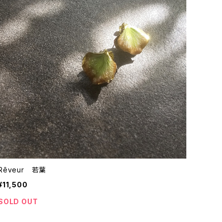
Rêveur 若葉
¥11,500
SOLD OUT