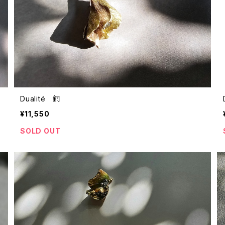
Dualité 銅
¥11,550
SOLD OUT