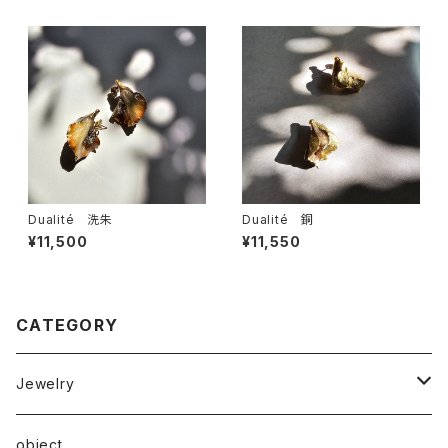
Dualité 洗朱
Dualité 銅
¥11,500
¥11,550
CATEGORY
Jewelry
ピアス
object