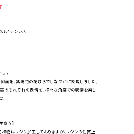
T
カルステンレス
ら
ュアリテ
側面を、紫陽花の花びらでしなやかに表現しました。
と裏のそれぞれの表情を、様々な角度での表情を楽し
に。
注意点】
る植物はレジン加工しておりますが、レジンの性質上