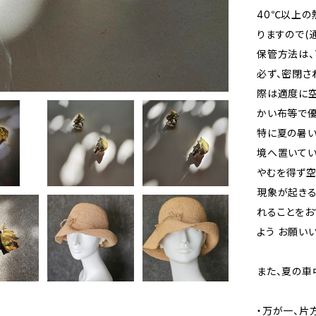
40℃以上の
りますので(
保管方法は、
必ず、密閉さ
際は適度に空
かい布等で優
特に夏の暑
境へ置いてい
やむを得ず
現象が起き
れることをお
よう お願い
また、夏の車
・万が一、片