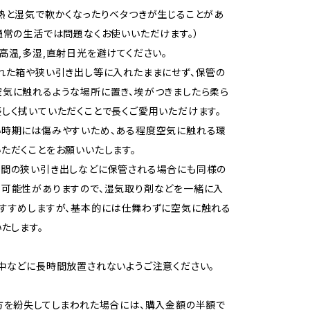
熱と湿気で軟かくなったりベタつきが生じることがあ
通常の生活では問題なくお使いいただけます。）
高温,多湿,直射日光を避けてください。
れた箱や狭い引き出し等に入れたままにせず、保管の
気に触れるような場所に置き、埃がつきましたら柔ら
しく拭いていただくことで長くご愛用いただけます。
い時期には傷みやすいため、ある程度空気に触れる環
ただくことをお願いいたします。
空間の狭い引き出しなどに保管される場合にも同様の
る可能性がありますので、湿気取り剤などを一緒に入
すすめしますが、基本的には仕舞わずに空気に触れる
いたします。
中などに長時間放置されないようご注意ください。
方を紛失してしまわれた場合には、購入金額の半額で