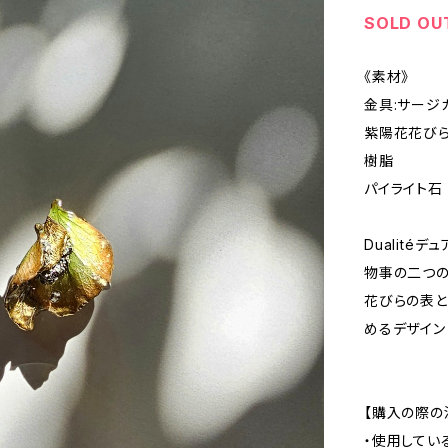
SOLD OU
《素材》
金具:サージ
紫陽花花び
樹脂
パイライト石
Dualitéデ
物事の二つの
花びらの表
めるデザイン
【購入の際の
・使用してい