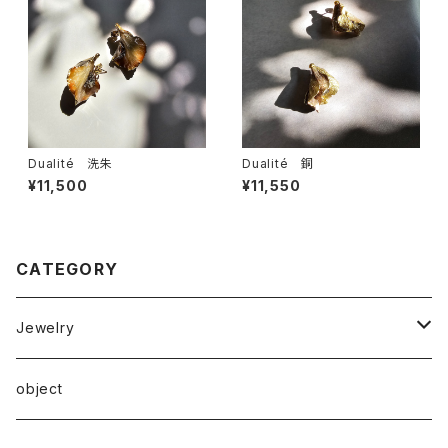
Dualité 洗朱
Dualité 銅
¥11,500
¥11,550
CATEGORY
Jewelry
ピアス
object