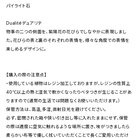
パイライト石
Dualitéデュアリテ
物事の二つの側面を、紫陽花の花びらでしなやかに表現しまし
た。花びらの表と裏のそれぞれの表情を、様々な角度での表情を
楽しめるデザインに。
【購入の際の注意点】
・使用している植物はレジン加工しておりますが、レジンの性質上
40℃以上の熱と湿気で軟かくなったりベタつきが生じることがあ
りますので(通常の生活では問題なくお使いいただけます。）
保管方法は、高温,多湿,直射日光を避けてください。
必ず、密閉された箱や狭い引き出し等に入れたままにせず、保管
の際は適度に空気に触れるような場所に置き、埃がつきましたら
柔らかい布等で優しく拭いていただくことで長くご愛用いただけ