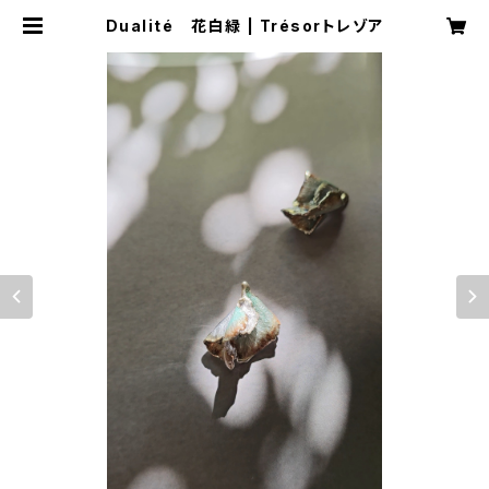
Dualité 花白緑 | Trésorトレゾア