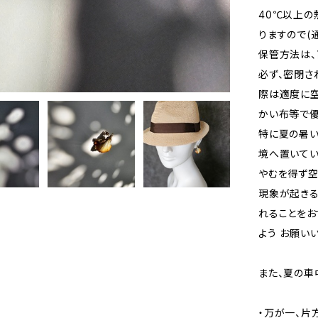
40℃以上の
りますので(
保管方法は、
必ず、密閉さ
際は適度に空
かい布等で優
特に夏の暑
境へ置いてい
やむを得ず
現象が起き
れることをお
よう お願い
また、夏の車
・万が一、片