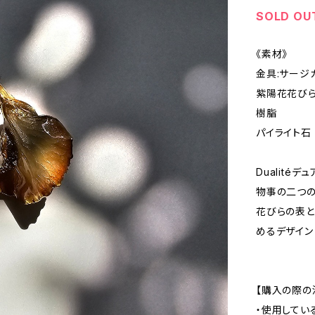
SOLD OU
《素材》
金具:サージ
紫陽花花び
樹脂
パイライト石
Dualitéデ
物事の二つの
花びらの表
めるデザイン
【購入の際の
・使用してい