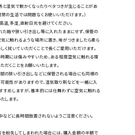
熱と湿気で軟かくなったりベタつきが生じることがあ
通常の生活では問題なくお使いいただけます。）
高温,多湿,直射日光を避けてください。
れた箱や狭い引き出し等に入れたままにせず、保管の
気に触れるような場所に置き、埃がつきましたら柔ら
しく拭いていただくことで長くご愛用いただけます。
い時期には傷みやすいため、ある程度空気に触れる環
ただくことをお願いいたします。
空間の狭い引き出しなどに保管される場合にも同様の
る可能性がありますので、湿気取り剤などを一緒に入
すすめしますが、基本的には仕舞わずに空気に触れる
いたします。
中などに長時間放置されないようご注意ください。
方を紛失してしまわれた場合には、購入金額の半額で