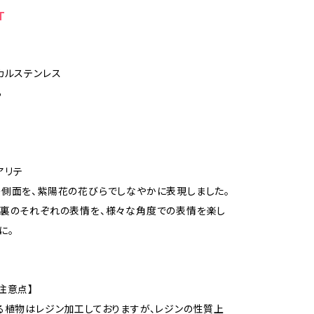
T
カルステンレス
ら
ュアリテ
側面を、紫陽花の花びらでしなやかに表現しました。
と裏のそれぞれの表情を、様々な角度での表情を楽し
に。
注意点】
る植物はレジン加工しておりますが、レジンの性質上