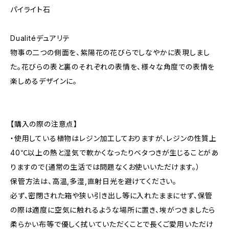
パイライト石
Dualitéデュアリテ
物事の二つの側面を、紫陽花の花びらでしなやかに表現しまし
た。花びらの表と裏のそれぞれの表情を、様々な角度での表情を
楽しめるデザインに。
【購入の際の注意点】
・使用している植物はレジン加工しておりますが、レジンの性質上
40℃以上の熱と湿気で軟かくなったりベタつきが生じることがあ
りますので(通常の生活では問題なくお使いいただけます。）
保管方法は、高温,多湿,直射日光を避けてください。
必ず、密閉された箱や狭い引き出し等に入れたままにせず、保管
の際は適度に空気に触れるような場所に置き、埃がつきましたら
柔らかい布等で優しく拭いていただくことで長くご愛用いただけ