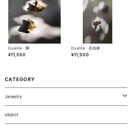
Dualité 銅
Dualité 花白緑
¥11,550
¥11,500
CATEGORY
Jewelry
ピアス
object